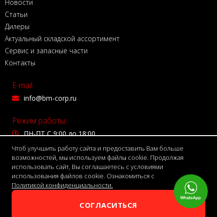
Новости
Статьи
Дилеры
Актуальный складской ассортимент
Сервис и запасные части
Контакты
E-mail:
info@bm-corp.ru
Режим работы:
ПН-ПТ С 9:00 до 18:00
Чтоб улучшить работу сайта и предоставить Вам больше
Адрес:
возможностей, мы используем файлы cookie. Продолжая
использовать сайт, Вы соглашаетесь с условиями
150999 г. Ярославль,
использования файлов cookie. Ознакомиться с
Волжская набережная, д. 4
Политикой конфиденциальности.
Телефон:
СОГЛАСИТЬСЯ
8 800 775 7755