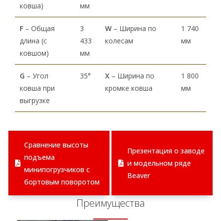
ковша)
мм
F
– Общая
3
W
– Ширина по
1 740
длина (с
433
колесам
мм
ковшом)
мм
G
– Угол
35°
X
– Ширина по
1 800
ковша при
кромке ковша
мм
выгрузке
Сравнение высоты
Презентация о заводе
подъема
и модельном ряде
минипогрузчиков с
Beaver
бортовым поворотом
Преимущества