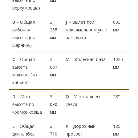
высота (по
мм
верху ковша)
В
– Общая
3
J
– Вылет при
603
рабочая
265
максимальном угле
мм
высота (по
мм
разгрузки
шарниру)
С
– Общая
2
M
– Колесная база
1020
высота
007
мм
машины (по
мм
кабине)
D
– Макс.
3
Q
– Угол заднего
23°
высота по
090
свеса
кромке ковша
мм
Е
– Общая
2
P
– Дорожный
185
длина (без
710
просвет
мм