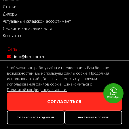
Статьи
Дилеры
Актуальный складской ассортимент
Сервис и запасные части
Контакты
E-mail:
info@bm-corp.ru
Чтоб улучшить работу сайта и предоставить Вам больше
Режим работы:
возможностей, мы используем файлы cookie. Продолжая
ПН-ПТ С 9:00 до 18:00
использовать сайт, Вы соглашаетесь с условиями
использования файлов cookie. Ознакомиться с
Политикой конфиденциальности.
Адрес:
150999 г. Ярославль,
СОГЛАСИТЬСЯ
Волжская набережная, д. 4
ТОЛЬКО НЕОБХОДИМЫЕ
НАСТРОИТЬ COOKIE
Телефон:
8 800 775 7755