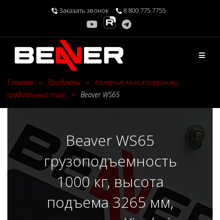
Перейти
Заказать звонок
8 800 775 7755
к
содержимому
Главная
›
Продукты
›
Колесные минипогрузчики
(радиальный тип)
›
Beaver WS65
Beaver WS65
грузоподъемность
1000 кг, высота
подъема 3265 мм,