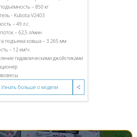
подъемность – 850 кг
тель - Kubota V2403
сть – 49 л.с.
поток – 62,5 л/мин
а подъема ковша – 3 265 мм
сть – 12 км/ч
ление гидавлическими джойстиками
иционер
ивовесы
Узнать больше о модели