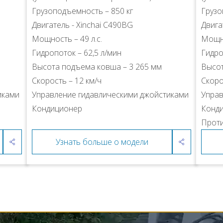
Грузоподъемность – 850 кг
Грузо
Двигатель - Xinchai C490BG
Двига
Мощность – 49 л.с.
Мощно
Гидропоток – 62,5 л/мин
Гидро
Высота подъема ковша – 3 265 мм
Высот
Скорость – 12 км/ч
Скоро
иками
Управление гидавлическими джойстиками
Управ
Кондиционер
Конд
Прот
Узнать больше о модели