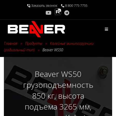
Перейти
Заказать звонок
8 800 775 7755
к
содержимому
Главная
›
Продукты
›
Колесные минипогрузчики
(радиальный тип)
›
Beaver WS50
Beaver WS50
грузоподъемность
850 кг, высота
подъема 3265 мм,