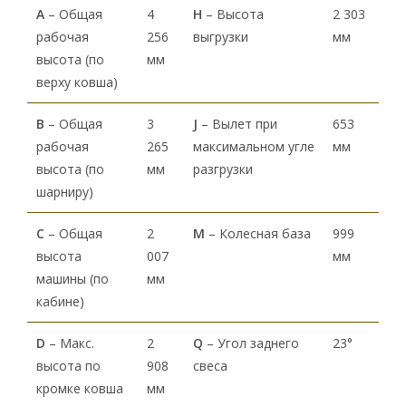
А
– Общая
4
H
– Высота
2 303
рабочая
256
выгрузки
мм
высота (по
мм
верху ковша)
В
– Общая
3
J
– Вылет при
653
рабочая
265
максимальном угле
мм
высота (по
мм
разгрузки
шарниру)
С
– Общая
2
M
– Колесная база
999
высота
007
мм
машины (по
мм
кабине)
D
– Макс.
2
Q
– Угол заднего
23°
высота по
908
свеса
кромке ковша
мм