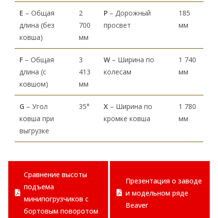
Е
– Общая
2
P
– Дорожный
185
длина (без
700
просвет
мм
ковша)
мм
F
– Общая
3
W
– Ширина по
1 740
длина (с
413
колесам
мм
ковшом)
мм
G
– Угол
35°
X
– Ширина по
1 780
ковша при
кромке ковша
мм
выгрузке
Сравнение высоты
Презентация о заводе
подъема
и модельном ряде
минипогрузчиков с
Beaver
бортовым поворотом