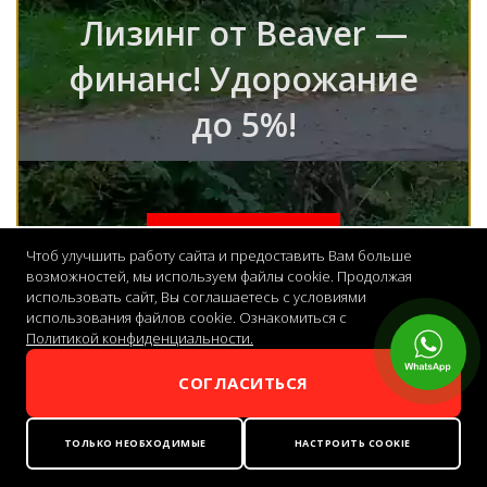
Лизинг от Beaver —
финанс! Удорожание
до 5%!
Получить расчет
Чтоб улучшить работу сайта и предоставить Вам больше
возможностей, мы используем файлы cookie. Продолжая
использовать сайт, Вы соглашаетесь с условиями
использования файлов cookie. Ознакомиться с
Политикой конфиденциальности.
СОГЛАСИТЬСЯ
© 2026 | Beaver Россия
ТОЛЬКО НЕОБХОДИМЫЕ
НАСТРОИТЬ COOKIE
Сайт официального представителя изготовителя техники Beaver в