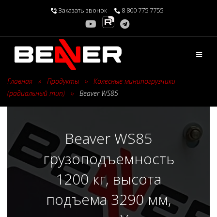
Перейти
Заказать звонок
8 800 775 7755
к
содержимому
Главная
›
Продукты
›
Колесные минипогрузчики
(радиальный тип)
›
Beaver WS85
Beaver WS85
грузоподъемность
1200 кг, высота
подъема 3290 мм,