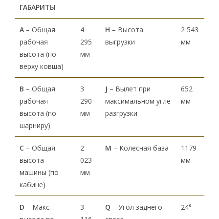
ГАБАРИТЫ
А
– Общая
4
H
– Высота
2 543
рабочая
295
выгрузки
мм
высота (по
мм
верху ковша)
В
– Общая
3
J
– Вылет при
652
рабочая
290
максимальном угле
мм
высота (по
мм
разгрузки
шарниру)
С
– Общая
2
M
– Колесная база
1179
высота
023
мм
машины (по
мм
кабине)
D
– Макс.
3
Q
– Угол заднего
24°