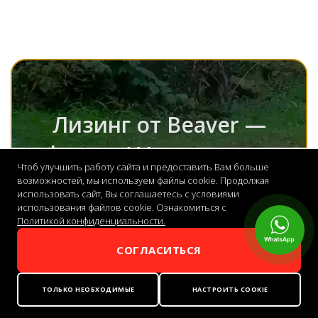
Лизинг от Beaver —
финанс! Удорожание
Чтоб улучшить работу сайта и предоставить Вам больше
до 5%!
возможностей, мы используем файлы cookie. Продолжая
использовать сайт, Вы соглашаетесь с условиями
использования файлов cookie. Ознакомиться с
Политикой конфиденциальности.
СОГЛАСИТЬСЯ
Получить расчет
ТОЛЬКО НЕОБХОДИМЫЕ
НАСТРОИТЬ COOKIE