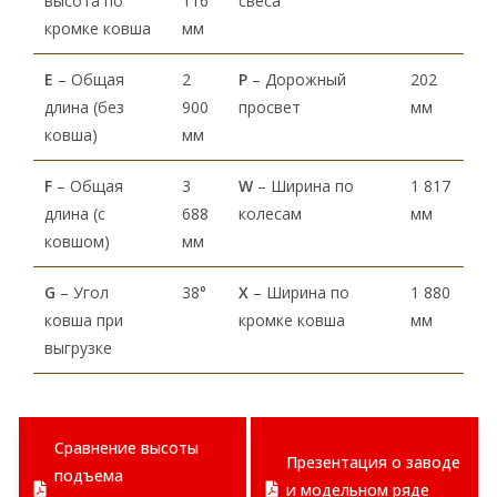
высота по
116
свеса
кромке ковша
мм
Е
– Общая
2
P
– Дорожный
202
длина (без
900
просвет
мм
ковша)
мм
F
– Общая
3
W
– Ширина по
1 817
длина (с
688
колесам
мм
ковшом)
мм
G
– Угол
38°
X
– Ширина по
1 880
ковша при
кромке ковша
мм
выгрузке
Сравнение высоты
Презентация о заводе
подъема
и модельном ряде