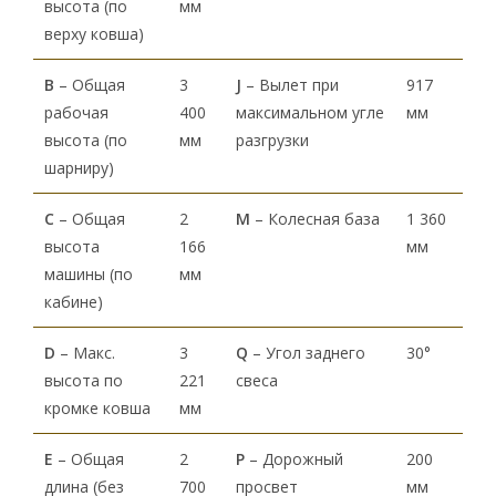
высота (по
мм
верху ковша)
В
– Общая
3
J
– Вылет при
917
рабочая
400
максимальном угле
мм
высота (по
мм
разгрузки
шарниру)
С
– Общая
2
M
– Колесная база
1 360
высота
166
мм
машины (по
мм
кабине)
D
– Макс.
3
Q
– Угол заднего
30°
высота по
221
свеса
кромке ковша
мм
Е
– Общая
2
P
– Дорожный
200
длина (без
700
просвет
мм