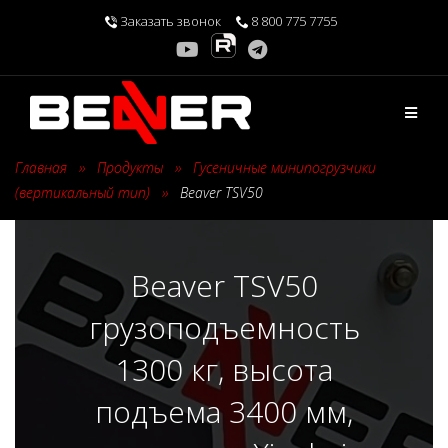
Перейти
Заказать звонок
8 800 775 7755
к
содержимому
Главная
›
Продукты
›
Гусеничные минипогрузчики
(вертикальный тип)
›
Beaver TSV50
Beaver TSV50
грузоподъемность
1300 кг, высота
подъема 3400 мм,