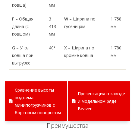
ковша)
мм
F
– Общая
3
W
– Ширина по
1 758
длина (с
413
гусеницам
мм
ковшом)
мм
G
– Угол
40°
X
– Ширина по
1 780
ковша при
кромке ковша
мм
выгрузке
Сравнение высоты
Презентация о заводе
подъема
и модельном ряде
минипогрузчиков с
Beaver
бортовым поворотом
Преимущества