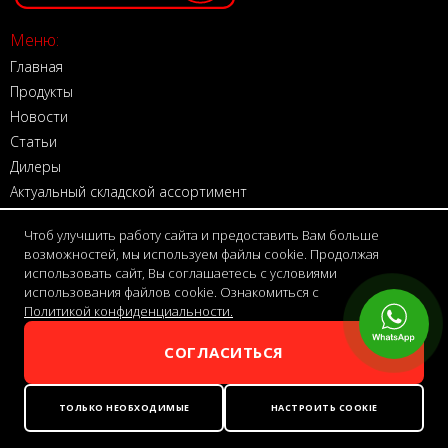
Меню:
Главная
Продукты
Новости
Статьи
Дилеры
Актуальный складской ассортимент
Сервис и запасные части
Чтоб улучшить работу сайта и предоставить Вам больше
Контакты
возможностей, мы используем файлы cookie. Продолжая
использовать сайт, Вы соглашаетесь с условиями
E-mail:
использования файлов cookie. Ознакомиться с
Политикой конфиденциальности.
info@bm-corp.ru
СОГЛАСИТЬСЯ
Режим работы:
ПН-ПТ С 9:00 до 18:00
ТОЛЬКО НЕОБХОДИМЫЕ
НАСТРОИТЬ COOKIE
Адрес: