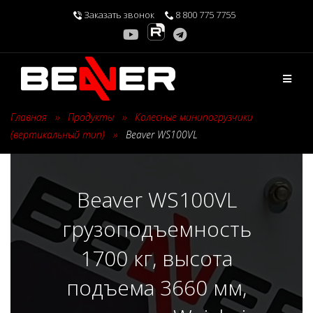
Перейти
Заказать звонок
8 800 775 7755
к
содержимому
Главная
›
Продукты
›
Колесные минипогрузчики
(вертикальный тип)
›
Beaver WS100VL
Beaver WS100VL
грузоподъемность
1700 кг, высота
подъема 3660 мм,