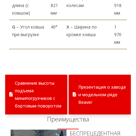
длина (с
821
колесам
918
ковшом)
мм
мм
G
– Угол ковша
40°
X
– Ширина по
1
при выгрузке
кромке ковша
970
мм
Сравнение высоты
Презентация о заводе
подъема
и модельном ряде
минипогрузчиков с
Beaver
бортовым поворотом
Преимущества
БЕСПРЕЦЕДЕНТНАЯ