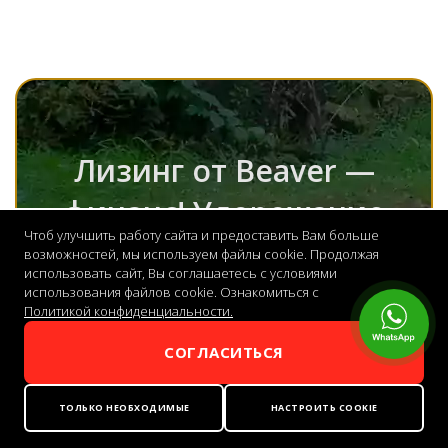
Лизинг от Beaver —
финанс! Удорожание
Чтоб улучшить работу сайта и предоставить Вам больше
до 5%!
возможностей, мы используем файлы cookie. Продолжая
использовать сайт, Вы соглашаетесь с условиями
использования файлов cookie. Ознакомиться с
Политикой конфиденциальности.
СОГЛАСИТЬСЯ
Получить расчет
ТОЛЬКО НЕОБХОДИМЫЕ
НАСТРОИТЬ COOKIE