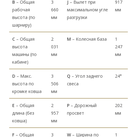
В
– Общая
3
J
– Вылет при
917
рабочая
660
максимальном угле
мм
высота (по
мм
разгрузки
шарниру)
С
– Общая
2
M
– Колесная база
1
высота
031
247
машины (по
мм
мм
кабине)
D
– Макс.
3
Q
– Угол заднего
24°
высота по
506
свеса
кромке ковша
мм
Е
– Общая
2
P
– Дорожный
202
длина (без
957
просвет
мм
ковша)
мм
F
– Общая
3
W
– Ширина по
1